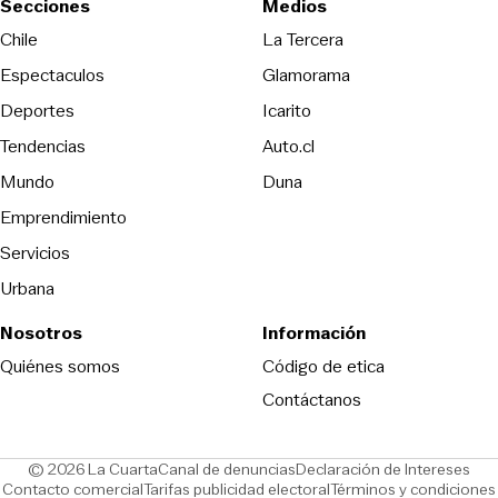
Secciones
Medios
Opens in new wind
Chile
La Tercera
Espectaculos
Glamorama
Opens in new window
Deportes
Icarito
Opens in new window
Tendencias
Auto.cl
Opens in new window
Mundo
Duna
Emprendimiento
Servicios
Urbana
Nosotros
Información
Opens in new
Quiénes somos
Código de etica
Contáctanos
Opens in new window
Ope
© 2026 La Cuarta
Canal de denuncias
Declaración de Intereses
Opens in new window
Opens in new window
Contacto comercial
Tarifas publicidad electoral
Términos y condiciones