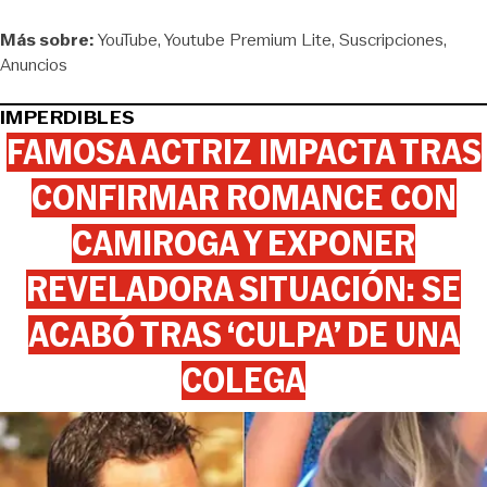
Más sobre:
YouTube
Youtube Premium Lite
Suscripciones
Anuncios
IMPERDIBLES
FAMOSA ACTRIZ IMPACTA TRAS
CONFIRMAR ROMANCE CON
CAMIROGA Y EXPONER
REVELADORA SITUACIÓN: SE
ACABÓ TRAS ‘CULPA’ DE UNA
COLEGA