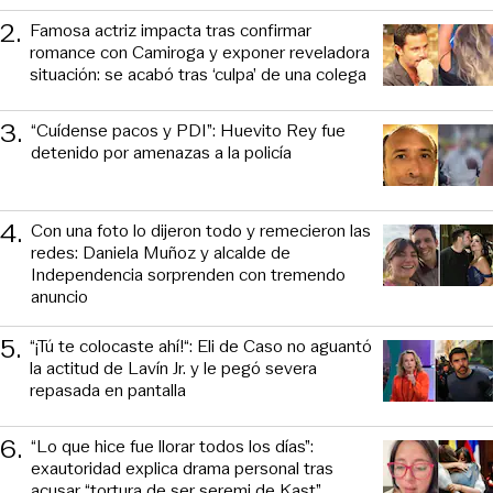
2
.
Famosa actriz impacta tras confirmar
romance con Camiroga y exponer reveladora
situación: se acabó tras ‘culpa’ de una colega
3
.
“Cuídense pacos y PDI”: Huevito Rey fue
detenido por amenazas a la policía
4
.
Con una foto lo dijeron todo y remecieron las
redes: Daniela Muñoz y alcalde de
Independencia sorprenden con tremendo
anuncio
5
.
“¡Tú te colocaste ahí!“: Eli de Caso no aguantó
la actitud de Lavín Jr. y le pegó severa
repasada en pantalla
6
.
“Lo que hice fue llorar todos los días”:
exautoridad explica drama personal tras
acusar “tortura de ser seremi de Kast”