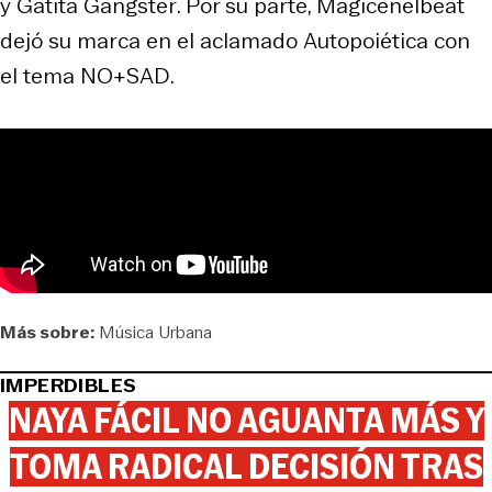
y
Gatita Gangster
. Por su parte, Magicenelbeat
dejó su marca en el aclamado
Autopoiética
con
el tema
NO+SAD
.
Más sobre:
Música Urbana
IMPERDIBLES
NAYA FÁCIL NO AGUANTA MÁS Y
TOMA RADICAL DECISIÓN TRAS