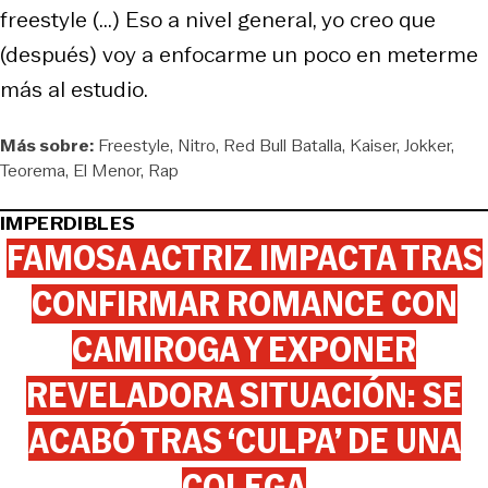
freestyle (...) Eso a nivel general, yo creo que
(después) voy a enfocarme un poco en meterme
más al estudio.
Más sobre:
Freestyle
Nitro
Red Bull Batalla
Kaiser
Jokker
Teorema
El Menor
Rap
IMPERDIBLES
FAMOSA ACTRIZ IMPACTA TRAS
CONFIRMAR ROMANCE CON
CAMIROGA Y EXPONER
REVELADORA SITUACIÓN: SE
ACABÓ TRAS ‘CULPA’ DE UNA
COLEGA