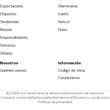
Espectaculos
Glamorama
Opens in new window
Deportes
Icarito
Opens in new window
Tendencias
Auto.cl
Opens in new window
Mundo
Duna
Emprendimiento
Servicios
Urbana
Nosotros
Información
Opens in new
Quiénes somos
Código de etica
Contáctanos
Opens in new window
Ope
© 2026 La Cuarta
Canal de denuncias
Declaración de Intereses
Opens in new window
Opens in new window
Contacto comercial
Tarifas publicidad electoral
Términos y condiciones
Políticas de privacidad