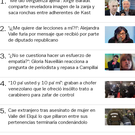
1
.
“Me dio vergüenza ajena”: Jorge Baradit
comparte reveladora imagen de la zanja y
saca ronchas entre adherentes de Kast
2
.
“¡¿Me quiere dar lecciones a mí?!“: Alejandra
Valle furia por mensaje que recibió por parte
de diputado republicano
3
.
“¿No se cuestiona hacer un esfuerzo de
empatía?“: Gloria Naveillán reacciona a
pregunta de periodista y repasa a Campillai
4
.
“10 pa’ usted y 10 pa’ mí”: graban a chofer
venezolano que le ofreció insólito trato a
carabinero para zafar de control
5
.
Cae extranjero tras asesinato de mujer en
Valle del Elqui: lo que pillaron entre sus
pertenencias terminaría condenándolo