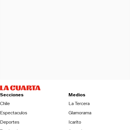
Secciones
Medios
Opens in new wind
Chile
La Tercera
Espectaculos
Glamorama
Opens in new window
Deportes
Icarito