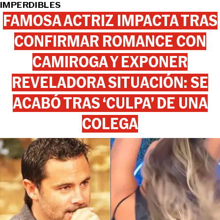
IMPERDIBLES
FAMOSA ACTRIZ IMPACTA TRAS
CONFIRMAR ROMANCE CON
CAMIROGA Y EXPONER
REVELADORA SITUACIÓN: SE
ACABÓ TRAS ‘CULPA’ DE UNA
COLEGA