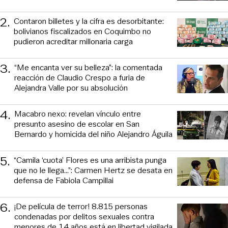
2
.
Contaron billetes y la cifra es desorbitante:
bolivianos fiscalizados en Coquimbo no
pudieron acreditar millonaria carga
3
.
“Me encanta ver su belleza”: la comentada
reacción de Claudio Crespo a furia de
Alejandra Valle por su absolución
4
.
Macabro nexo: revelan vínculo entre
presunto asesino de escolar en San
Bernardo y homicida del niño Alejandro Águila
5
.
“Camila ‘cuota’ Flores es una arribista punga
que no le llega...”: Carmen Hertz se desata en
defensa de Fabiola Campillai
6
.
¡De película de terror! 8.815 personas
condenadas por delitos sexuales contra
menores de 14 años está en libertad vigilada