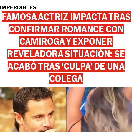
IMPERDIBLES
FAMOSA ACTRIZ IMPACTA TRAS
CONFIRMAR ROMANCE CON
CAMIROGA Y EXPONER
REVELADORA SITUACIÓN: SE
ACABÓ TRAS ‘CULPA’ DE UNA
COLEGA