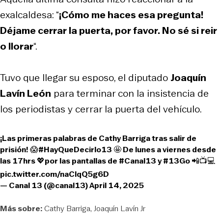
exalcaldesa: “
¡Cómo me haces esa pregunta!
Déjame cerrar la puerta, por favor. No sé si reir
o llorar
“.
Tuvo que llegar su esposo, el diputado
Joaquín
Lavín León
para terminar con la insistencia de
los periodistas y cerrar la puerta del vehículo.
¡Las primeras palabras de Cathy Barriga tras salir de
prisión! 😱
#HayQueDecirlo13
🤩 De lunes a viernes desde
las 17hrs 💖por las pantallas de
#Canal13
y
#13Go
📲📺💻
pic.twitter.com/naClqQ5g6D
— Canal 13 (@canal13)
April 14, 2025
Más sobre:
Cathy Barriga
Joaquín Lavín Jr