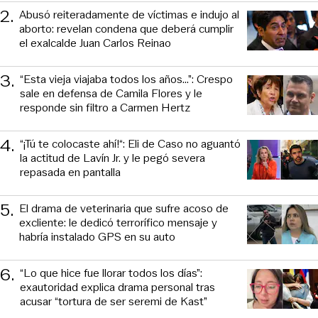
2
.
Abusó reiteradamente de víctimas e indujo al
aborto: revelan condena que deberá cumplir
el exalcalde Juan Carlos Reinao
3
.
“Esta vieja viajaba todos los años...”: Crespo
sale en defensa de Camila Flores y le
responde sin filtro a Carmen Hertz
4
.
“¡Tú te colocaste ahí!“: Eli de Caso no aguantó
la actitud de Lavín Jr. y le pegó severa
repasada en pantalla
5
.
El drama de veterinaria que sufre acoso de
excliente: le dedicó terrorífico mensaje y
habría instalado GPS en su auto
6
.
“Lo que hice fue llorar todos los días”:
exautoridad explica drama personal tras
acusar “tortura de ser seremi de Kast”