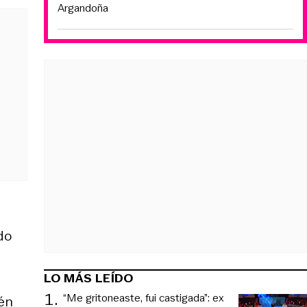
Argandoña
do
LO MÁS LEÍDO
1
.
“Me gritoneaste, fui castigada”: ex
ién