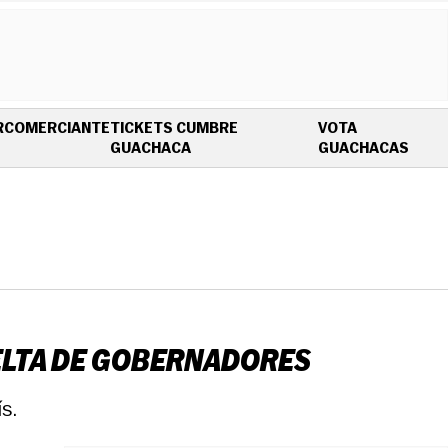
R
COMERCIANTE
TICKETS CUMBRE
VOTA
OPENS IN NEW WINDOW
OPEN
GUACHACA
GUACHACAS
UELTA DE GOBERNADORES
s.