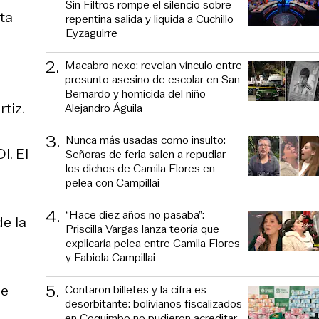
Sin Filtros rompe el silencio sobre
ta
repentina salida y liquida a Cuchillo
Eyzaguirre
2
.
Macabro nexo: revelan vínculo entre
presunto asesino de escolar en San
Bernardo y homicida del niño
tiz.
Alejandro Águila
3
.
Nunca más usadas como insulto:
I. El
Señoras de feria salen a repudiar
los dichos de Camila Flores en
pelea con Campillai
4
.
“Hace diez años no pasaba”:
de la
Priscilla Vargas lanza teoría que
explicaría pelea entre Camila Flores
y Fabiola Campillai
5
.
de
Contaron billetes y la cifra es
desorbitante: bolivianos fiscalizados
en Coquimbo no pudieron acreditar