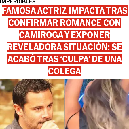
IMPERDIBLES
FAMOSA ACTRIZ IMPACTA TRAS
CONFIRMAR ROMANCE CON
CAMIROGA Y EXPONER
REVELADORA SITUACIÓN: SE
ACABÓ TRAS ‘CULPA’ DE UNA
COLEGA