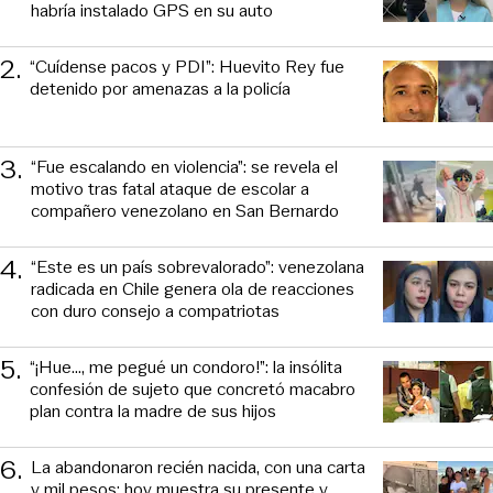
habría instalado GPS en su auto
2
.
“Cuídense pacos y PDI”: Huevito Rey fue
detenido por amenazas a la policía
3
.
“Fue escalando en violencia”: se revela el
motivo tras fatal ataque de escolar a
compañero venezolano en San Bernardo
4
.
“Este es un país sobrevalorado”: venezolana
radicada en Chile genera ola de reacciones
con duro consejo a compatriotas
5
.
“¡Hue..., me pegué un condoro!”: la insólita
confesión de sujeto que concretó macabro
plan contra la madre de sus hijos
6
.
La abandonaron recién nacida, con una carta
y mil pesos: hoy muestra su presente y