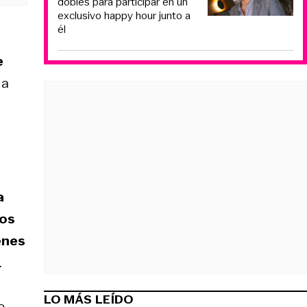
dobles para participar en un
exclusivo happy hour junto a
él
e
 a
a
los
enes
.
LO MÁS LEÍDO
o,