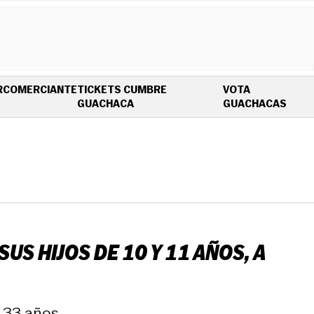
R
COMERCIANTE
TICKETS CUMBRE
VOTA
OPENS IN NEW WINDOW
OPEN
GUACHACA
GUACHACAS
S HIJOS DE 10 Y 11 AÑOS, A
 33 años.