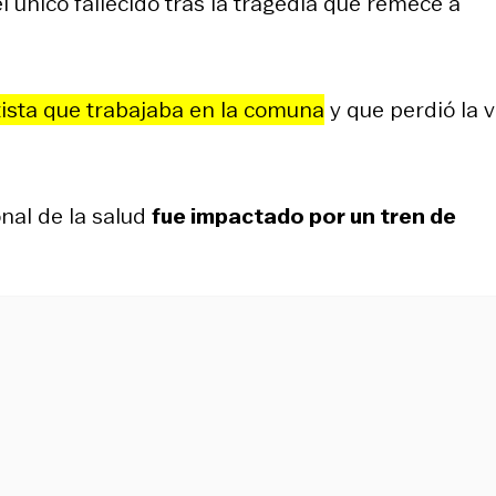
el único fallecido tras la tragedia que remece a
tista que trabajaba en la comuna
y que perdió la v
onal de la salud
fue impactado por un tren de