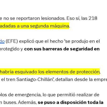
e no se reportaron lesionados. Eso sí, las 218
sladadas a una segunda máquina
.
do
(EFE) explicó que el hecho “se produjo en el
 protegido y
con sus barreras de seguridad en
habría esquivado los elementos de protección
,
l tren Santiago-Chillán”, detallan desde la empr
los de emergencia, lo que permitió realizar de
en buses. Además,
se puso a disposición toda la