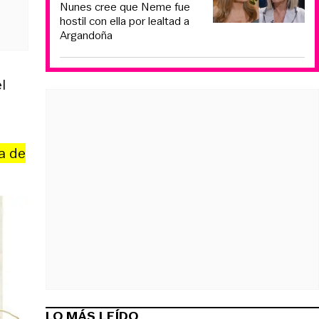
Nunes cree que Neme fue
hostil con ella por lealtad a
Argandoña
l
a de
LO MÁS LEÍDO