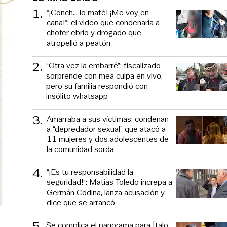
1
.
“¡Conch... lo maté! ¡Me voy en
cana!“: el video que condenaría a
chofer ebrio y drogado que
atropelló a peatón
2
.
“Otra vez la embarré”: fiscalizado
sorprende con mea culpa en vivo,
pero su familia respondió con
insólito whatsapp
3
.
Amarraba a sus víctimas: condenan
a “depredador sexual” que atacó a
11 mujeres y dos adolescentes de
la comunidad sorda
4
.
“¡Es tu responsabilidad la
seguridad!“: Matías Toledo increpa a
Germán Codina, lanza acusación y
dice que se arrancó
5
.
Se complica el panorama para Ítalo