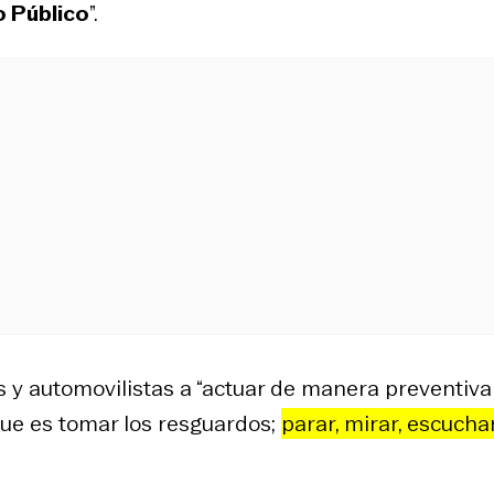
o Público
”.
s y automovilistas a “actuar de manera preventiva
que es tomar los resguardos;
parar, mirar, escucha