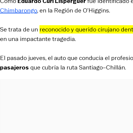
Como
Eduardo Curí Lisperguer
fue identificado 
Chimbarongo
, en la Región de O’Higgins.
Se trata de un
reconocido y querido cirujano den
en una impactante tragedia.
El pasado jueves, el auto que conducía el profesi
pasajeros
que cubría la ruta Santiago–Chillán.