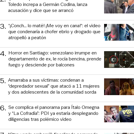
Toledo increpa a Germán Codina, lanza
acusación y dice que se arrancó
3
.
“¡Conch... lo maté! ¡Me voy en cana!“: el video
que condenaría a chofer ebrio y drogado que
atropelló a peatón
4
.
Horror en Santiago: venezolano irrumpe en
departamento de ex, le rocía bencina, prende
fuego y desciende por balcones
5
.
Amarraba a sus víctimas: condenan a
“depredador sexual” que atacó a 11 mujeres
y dos adolescentes de la comunidad sorda
6
.
Se complica el panorama para Ítalo Omegna
y “La Cofradía”: PDI ya estaría desplegando
diligencias tras polémico video