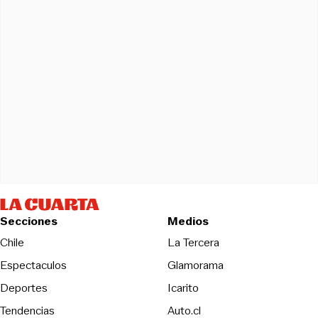
Secciones
Medios
Opens in new wind
Chile
La Tercera
Espectaculos
Glamorama
Opens in new window
Deportes
Icarito
Opens in new window
Tendencias
Auto.cl