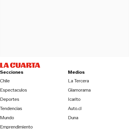
Secciones
Medios
Opens in new wind
Chile
La Tercera
Espectaculos
Glamorama
Opens in new window
Deportes
Icarito
Opens in new window
Tendencias
Auto.cl
Opens in new window
Mundo
Duna
Emprendimiento