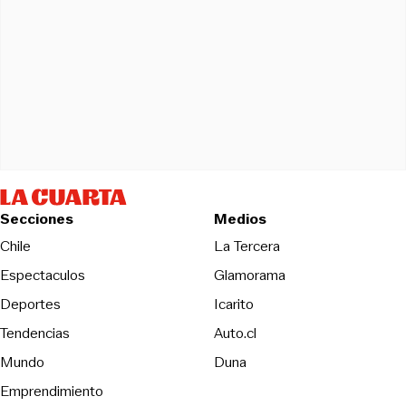
Secciones
Medios
Opens in new wind
Chile
La Tercera
Espectaculos
Glamorama
Opens in new window
Deportes
Icarito
Opens in new window
Tendencias
Auto.cl
Opens in new window
Mundo
Duna
Emprendimiento