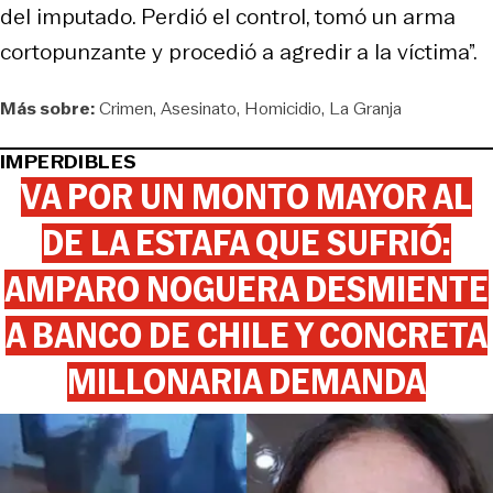
del imputado. Perdió el control, tomó un arma
cortopunzante y procedió a agredir a la víctima”.
Más sobre:
Crimen
Asesinato
Homicidio
La Granja
IMPERDIBLES
VA POR UN MONTO MAYOR AL
DE LA ESTAFA QUE SUFRIÓ:
AMPARO NOGUERA DESMIENTE
A BANCO DE CHILE Y CONCRETA
MILLONARIA DEMANDA