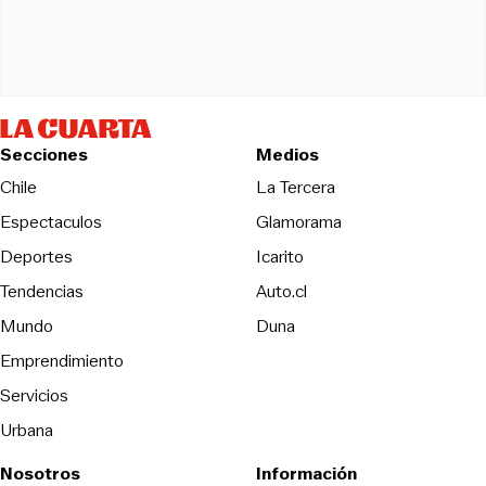
Secciones
Medios
Opens in new wind
Chile
La Tercera
Espectaculos
Glamorama
Opens in new window
Deportes
Icarito
Opens in new window
Tendencias
Auto.cl
Opens in new window
Mundo
Duna
Emprendimiento
Servicios
Urbana
Nosotros
Información