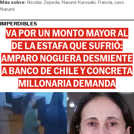
Más sobre:
Nicolás Zepeda
Narumi Kurosaki
Francia
caso
Narumi
IMPERDIBLES
VA POR UN MONTO MAYOR AL
DE LA ESTAFA QUE SUFRIÓ:
AMPARO NOGUERA DESMIENTE
A BANCO DE CHILE Y CONCRETA
MILLONARIA DEMANDA