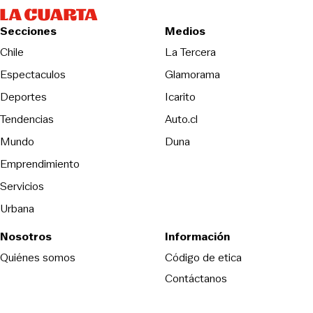
Secciones
Medios
Opens in new wind
Chile
La Tercera
Espectaculos
Glamorama
Opens in new window
Deportes
Icarito
Opens in new window
Tendencias
Auto.cl
Opens in new window
Mundo
Duna
Emprendimiento
Servicios
Urbana
Nosotros
Información
Opens in new
Quiénes somos
Código de etica
Contáctanos