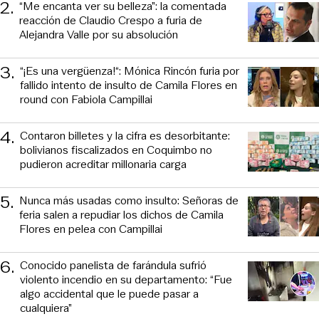
2
.
“Me encanta ver su belleza”: la comentada
reacción de Claudio Crespo a furia de
Alejandra Valle por su absolución
3
.
“¡Es una vergüenza!“: Mónica Rincón furia por
fallido intento de insulto de Camila Flores en
round con Fabiola Campillai
4
.
Contaron billetes y la cifra es desorbitante:
bolivianos fiscalizados en Coquimbo no
pudieron acreditar millonaria carga
5
.
Nunca más usadas como insulto: Señoras de
feria salen a repudiar los dichos de Camila
Flores en pelea con Campillai
6
.
Conocido panelista de farándula sufrió
violento incendio en su departamento: “Fue
algo accidental que le puede pasar a
cualquiera”