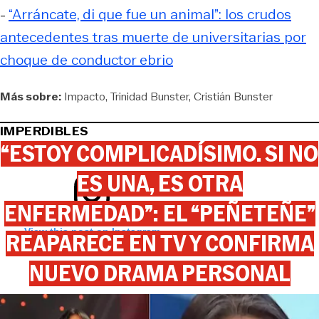
-
“Arráncate, di que fue un animal”: los crudos
antecedentes tras muerte de universitarias por
choque de conductor ebrio
Más sobre:
Impacto
Trinidad Bunster
Cristián Bunster
IMPERDIBLES
“ESTOY COMPLICADÍSIMO. SI NO
ES UNA, ES OTRA
ENFERMEDAD”: EL “PEÑETEÑE”
View this post on Instagram
REAPARECE EN TV Y CONFIRMA
NUEVO DRAMA PERSONAL