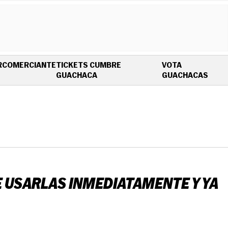
R
COMERCIANTE
TICKETS CUMBRE
VOTA
OPENS IN NEW WINDOW
OPEN
GUACHACA
GUACHACAS
E USARLAS INMEDIATAMENTE Y YA