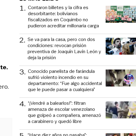
1
.
Contaron billetes y la cifra es
desorbitante: bolivianos
fiscalizados en Coquimbo no
pudieron acreditar millonaria carga
2
.
Se va para la casa, pero con dos
condiciones: revocan prisión
preventiva de Joaquín Lavín León y
deja la prisión
te.
3
.
Conocido panelista de farándula
sufrió violento incendio en su
departamento: “Fue algo accidental
ero.
que le puede pasar a cualquiera”
4
.
“¡Vendré a balearlos!”: filtran
amenaza de escolar venezolano
que golpeó a compañera, amenazó
a carabinero y quedó libre
5
.
“Hace diez años no pasaba”: