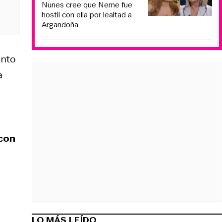
Nunes cree que Neme fue
hostil con ella por lealtad a
Argandoña
ento
a
con
LO MÁS LEÍDO