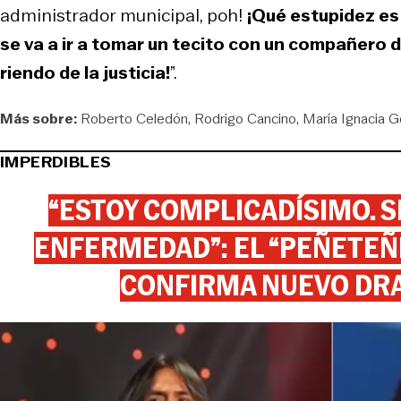
administrador municipal, poh!
¡Qué estupidez es 
se va a ir a tomar un tecito con un compañero de
riendo de la justicia!
”.
Más sobre:
Roberto Celedón
Rodrigo Cancino
María Ignacia G
IMPERDIBLES
“ESTOY COMPLICADÍSIMO. SI
ENFERMEDAD”: EL “PEÑETEÑE
CONFIRMA NUEVO DR