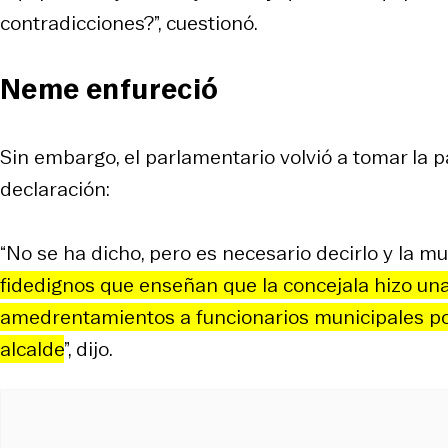
contradicciones?”, cuestionó.
Neme enfureció
Sin embargo, el parlamentario volvió a tomar la 
declaración:
“No se ha dicho, pero es necesario decirlo y la m
fidedignos que enseñan que la concejala hizo un
amedrentamientos a funcionarios municipales por
alcalde
”, dijo.