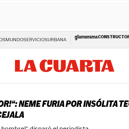
CONSTRUCTO
OS
MUNDO
SERVICIOS
URBANA
VOR!“: NEME FURIA POR INSÓLITA 
CEJALA
hombre!“, disparó el periodista.