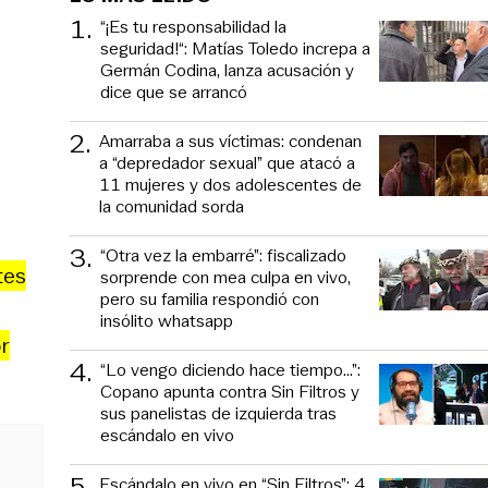
1
.
“¡Es tu responsabilidad la
seguridad!“: Matías Toledo increpa a
Germán Codina, lanza acusación y
dice que se arrancó
2
.
Amarraba a sus víctimas: condenan
a “depredador sexual” que atacó a
11 mujeres y dos adolescentes de
la comunidad sorda
3
.
“Otra vez la embarré”: fiscalizado
tes
sorprende con mea culpa en vivo,
pero su familia respondió con
insólito whatsapp
r
4
.
“Lo vengo diciendo hace tiempo...”:
Copano apunta contra Sin Filtros y
sus panelistas de izquierda tras
escándalo en vivo
5
.
Escándalo en vivo en “Sin Filtros”: 4