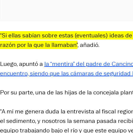
“Si ellas sabían sobre estas (eventuales) ideas d
razón por la que la llamaban”
, añadió.
Luego, apuntó a
la “mentira” del padre de Cancin
encuentro, siendo que las cámaras de seguridad l
Por su parte, una de las hijas de la concejala pl
“A mí me genera duda la entrevista al fiscal regio
el sedimento, y nosotros la semana pasada reci
equipo trabajando bajo el río y que este equipo 