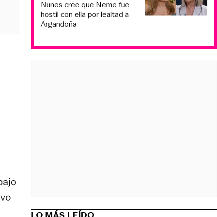
Nunes cree que Neme fue
hostil con ella por lealtad a
Argandoña
bajo
evo
LO MÁS LEÍDO