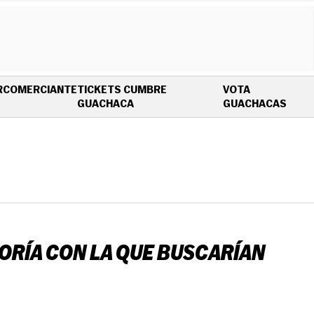
R
COMERCIANTE
TICKETS CUMBRE
VOTA
OPENS IN NEW WINDOW
OPEN
GUACHACA
GUACHACAS
TEORÍA CON LA QUE BUSCARÍAN