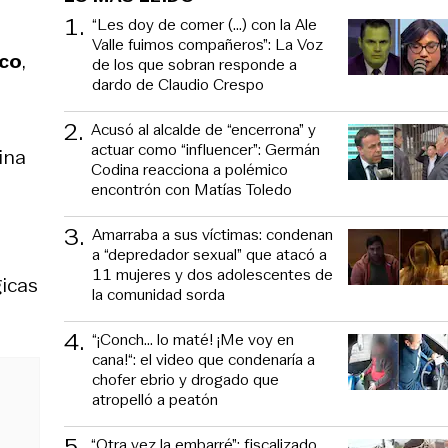
1
.
“Les doy de comer (...) con la Ale
Valle fuimos compañeros”: La Voz
co
,
de los que sobran responde a
dardo de Claudio Crespo
2
.
Acusó al alcalde de “encerrona” y
actuar como “influencer”: Germán
ina
Codina reacciona a polémico
encontrón con Matías Toledo
3
.
Amarraba a sus víctimas: condenan
a “depredador sexual” que atacó a
11 mujeres y dos adolescentes de
gicas
la comunidad sorda
4
.
“¡Conch... lo maté! ¡Me voy en
cana!“: el video que condenaría a
chofer ebrio y drogado que
atropelló a peatón
5
.
“Otra vez la embarré”: fiscalizado