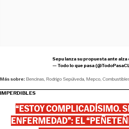
Sepu lanza su propuesta ante alza
— Todo lo que pasa (@TodoPasaC
Más sobre:
Bencinas
Rodrigo Sepúlveda
Mepco
Combustible
IMPERDIBLES
“ESTOY COMPLICADÍSIMO. SI
ENFERMEDAD”: EL “PEÑETEÑE