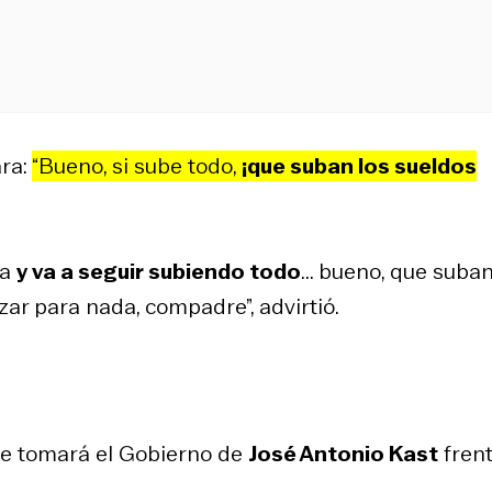
ara:
“Bueno, si sube todo,
¡que suban los sueldos
na
y va a seguir subiendo todo
... bueno, que suban
nzar para nada, compadre”, advirtió.
que tomará el Gobierno de
José Antonio Kast
frent