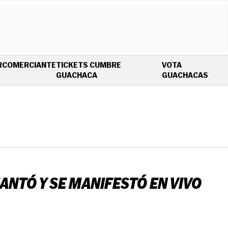
R
COMERCIANTE
TICKETS CUMBRE
VOTA
OPENS IN NEW WINDOW
OPEN
GUACHACA
GUACHACAS
ANTÓ Y SE MANIFESTÓ EN VIVO