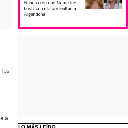
Nunes cree que Neme fue
hostil con ella por lealtad a
Argandoña
 los
e a
LO MÁS LEÍDO