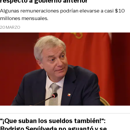
respecto a gobierno anterior
Algunas remuneraciones podrían elevarse a casi $10
millones mensuales.
20 MARZO
“¡Que suban los sueldos también!“:
Rodrigo Sepúlveda no aguantó y se