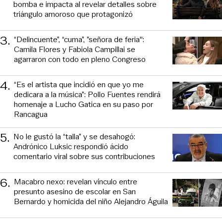
bomba e impacta al revelar detalles sobre
triángulo amoroso que protagonizó
3
.
“Delincuente”, “cuma”, ”señora de feria":
Camila Flores y Fabiola Campillai se
agarraron con todo en pleno Congreso
4
.
“Es el artista que incidió en que yo me
dedicara a la música”: Pollo Fuentes rendirá
homenaje a Lucho Gatica en su paso por
Rancagua
5
.
No le gustó la “talla” y se desahogó:
Andrónico Luksic respondió ácido
comentario viral sobre sus contribuciones
6
.
Macabro nexo: revelan vínculo entre
presunto asesino de escolar en San
Bernardo y homicida del niño Alejandro Águila