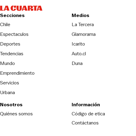
Secciones
Medios
Opens in new wind
Chile
La Tercera
Espectaculos
Glamorama
Opens in new window
Deportes
Icarito
Opens in new window
Tendencias
Auto.cl
Opens in new window
Mundo
Duna
Emprendimiento
Servicios
Urbana
Nosotros
Información
Opens in new
Quiénes somos
Código de etica
Contáctanos