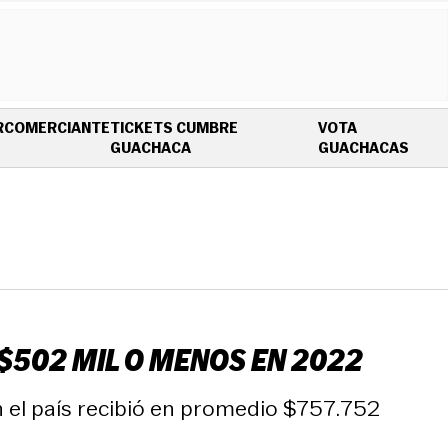
R
COMERCIANTE
TICKETS CUMBRE
VOTA
OPENS IN NEW WINDOW
OPEN
GUACHACA
GUACHACAS
 $502 MIL O MENOS EN 2022
en el país recibió en promedio $757.752