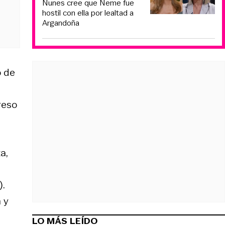
Nunes cree que Neme fue
hostil con ella por lealtad a
Argandoña
o de
reso
a,
.
 y
LO MÁS LEÍDO