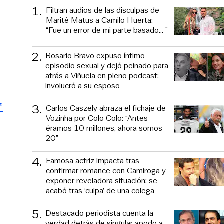
1
.
Filtran audios de las disculpas de
Marité Matus a Camilo Huerta:
“Fue un error de mi parte basado... ”
2
.
Rosario Bravo expuso íntimo
episodio sexual y dejó peinado para
atrás a Viñuela en pleno podcast:
involucró a su esposo
”
3
.
Carlos Caszely abraza el fichaje de
Vozinha por Colo Colo: “Antes
éramos 10 millones, ahora somos
20”
4
.
Famosa actriz impacta tras
confirmar romance con Camiroga y
exponer reveladora situación: se
acabó tras ‘culpa’ de una colega
5
.
Destacado periodista cuenta la
verdad detrás de singular apodo a