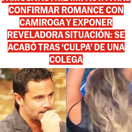
CONFIRMAR ROMANCE CON
CAMIROGA Y EXPONER
REVELADORA SITUACIÓN: SE
ACABÓ TRAS ‘CULPA’ DE UNA
COLEGA