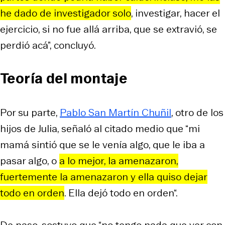
he dado de investigador solo
, investigar, hacer el
ejercicio, si no fue allá arriba, que se extravió, se
perdió acá”, concluyó.
Teoría del montaje
Por su parte,
Pablo San Martín Chuñil
, otro de los
hijos de Julia, señaló al citado medio que “mi
mamá sintió que se le venía algo, que le iba a
pasar algo, o
a lo mejor, la amenazaron,
fuertemente la amenazaron y ella quiso dejar
todo en orden
. Ella dejó todo en orden“.
De paso, sostuvo que “no tengo nada que ver con