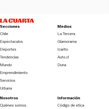
Secciones
Medios
Opens in new wind
Chile
La Tercera
Espectaculos
Glamorama
Opens in new window
Deportes
Icarito
Opens in new window
Tendencias
Auto.cl
Opens in new window
Mundo
Duna
Emprendimiento
Servicios
Urbana
Nosotros
Información
Opens in new
Quiénes somos
Código de etica