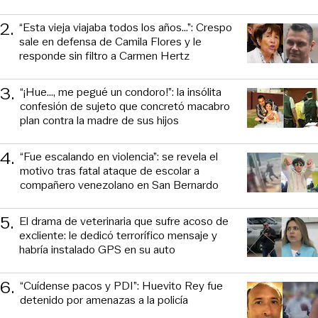
2
.
“Esta vieja viajaba todos los años...”: Crespo
sale en defensa de Camila Flores y le
responde sin filtro a Carmen Hertz
3
.
“¡Hue..., me pegué un condoro!”: la insólita
confesión de sujeto que concretó macabro
plan contra la madre de sus hijos
4
.
“Fue escalando en violencia”: se revela el
motivo tras fatal ataque de escolar a
compañero venezolano en San Bernardo
5
.
El drama de veterinaria que sufre acoso de
excliente: le dedicó terrorífico mensaje y
habría instalado GPS en su auto
6
.
“Cuídense pacos y PDI”: Huevito Rey fue
detenido por amenazas a la policía