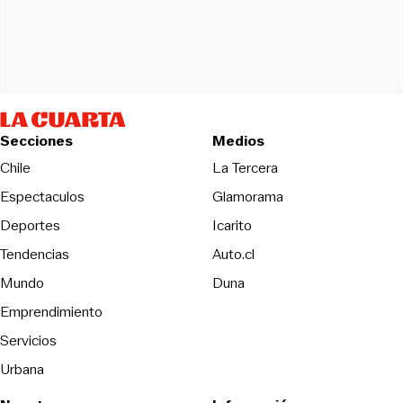
Secciones
Medios
Opens in new wind
Chile
La Tercera
Espectaculos
Glamorama
Opens in new window
Deportes
Icarito
Opens in new window
Tendencias
Auto.cl
Opens in new window
Mundo
Duna
Emprendimiento
Servicios
Urbana