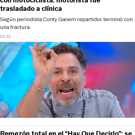
con motociclista: motorista fue
trasladado a clínica
Según periodista Conty Ganem repartidor terminó con
una fractura.
01:22
Remezón total en el “Hay Que Decirlo”: se