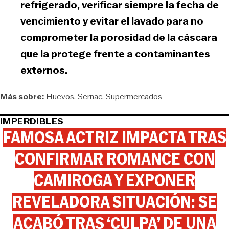
refrigerado, verificar siempre la fecha de
vencimiento y evitar el lavado para no
comprometer la porosidad de la cáscara
que la protege frente a contaminantes
externos.
Más sobre:
Huevos
Sernac
Supermercados
IMPERDIBLES
FAMOSA ACTRIZ IMPACTA TRAS
CONFIRMAR ROMANCE CON
CAMIROGA Y EXPONER
REVELADORA SITUACIÓN: SE
ACABÓ TRAS ‘CULPA’ DE UNA