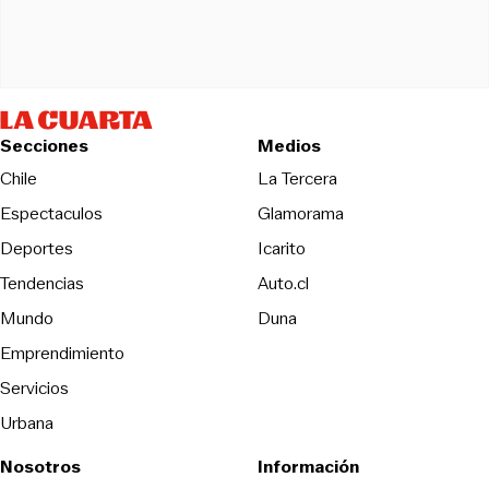
Secciones
Medios
Opens in new wind
Chile
La Tercera
Espectaculos
Glamorama
Opens in new window
Deportes
Icarito
Opens in new window
Tendencias
Auto.cl
Opens in new window
Mundo
Duna
Emprendimiento
Servicios
Urbana
Nosotros
Información