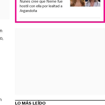
Nunes cree que Neme fue
hostil con ella por lealtad a
Argandoña
un
o,
n
LO MÁS LEÍDO