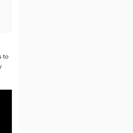
s to
y