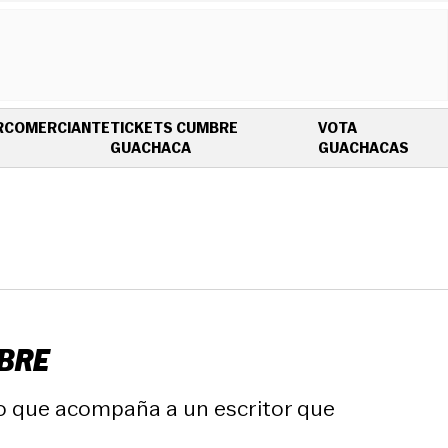
R
COMERCIANTE
TICKETS CUMBRE
VOTA
OPENS IN NEW WINDOW
OPEN
GUACHACA
GUACHACAS
UBRE
rro que acompaña a un escritor que