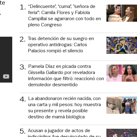
te
1
.
“Delincuente”, “cuma”, ”señora de
,
feria": Camila Flores y Fabiola
Campillai se agarraron con todo en
pleno Congreso
2
.
Tras detención de su suegro en
operativo antidrogas: Carlos
Palacios rompió el silencio
3
.
Pamela Díaz en picada contra
Gissella Gallardo por reveladora
información que filtró: reaccionó con
demoledor desmentido
4
.
La abandonaron recién nacida, con
una carta y mil pesos: hoy muestra
su presente y revela posible
destino de mamá biológica
5
.
Acusan a jugador de actos de
indisciplina: fue desvinculado de su