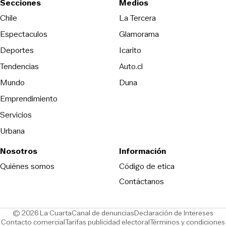
Secciones
Medios
Opens in new wind
Chile
La Tercera
Espectaculos
Glamorama
Opens in new window
Deportes
Icarito
Opens in new window
Tendencias
Auto.cl
Opens in new window
Mundo
Duna
Emprendimiento
Servicios
Urbana
Nosotros
Información
Opens in new
Quiénes somos
Código de etica
Contáctanos
Opens in new window
Ope
© 2026 La Cuarta
Canal de denuncias
Declaración de Intereses
Opens in new window
Opens in new window
Contacto comercial
Tarifas publicidad electoral
Términos y condiciones