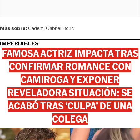
Más sobre:
Cadem
Gabriel Boric
IMPERDIBLES
FAMOSA ACTRIZ IMPACTA TRAS
CONFIRMAR ROMANCE CON
CAMIROGA Y EXPONER
REVELADORA SITUACIÓN: SE
ACABÓ TRAS ‘CULPA’ DE UNA
COLEGA