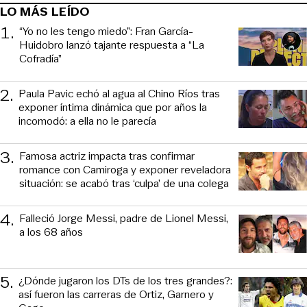
LO MÁS LEÍDO
1
.
“Yo no les tengo miedo”: Fran García-
Huidobro lanzó tajante respuesta a “La
Cofradía”
2
.
Paula Pavic echó al agua al Chino Ríos tras
exponer íntima dinámica que por años la
incomodó: a ella no le parecía
3
.
Famosa actriz impacta tras confirmar
romance con Camiroga y exponer reveladora
situación: se acabó tras ‘culpa’ de una colega
4
.
Falleció Jorge Messi, padre de Lionel Messi,
a los 68 años
5
.
¿Dónde jugaron los DTs de los tres grandes?:
así fueron las carreras de Ortiz, Garnero y