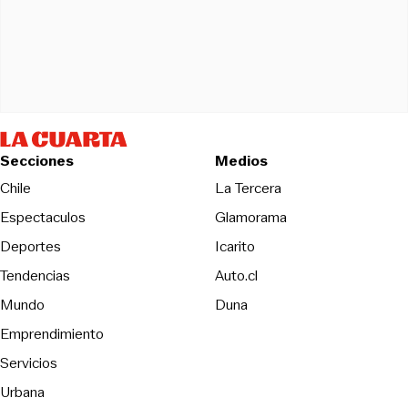
Secciones
Medios
Opens in new wind
Chile
La Tercera
Espectaculos
Glamorama
Opens in new window
Deportes
Icarito
Opens in new window
Tendencias
Auto.cl
Opens in new window
Mundo
Duna
Emprendimiento
Servicios
Urbana