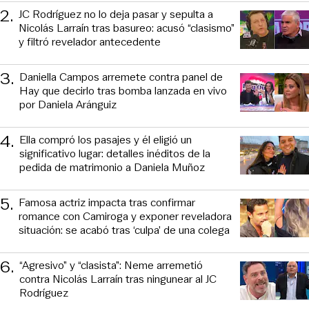
2
.
JC Rodríguez no lo deja pasar y sepulta a
Nicolás Larraín tras basureo: acusó “clasismo”
y filtró revelador antecedente
3
.
Daniella Campos arremete contra panel de
Hay que decirlo tras bomba lanzada en vivo
por Daniela Aránguiz
4
.
Ella compró los pasajes y él eligió un
significativo lugar: detalles inéditos de la
pedida de matrimonio a Daniela Muñoz
5
.
Famosa actriz impacta tras confirmar
romance con Camiroga y exponer reveladora
situación: se acabó tras ‘culpa’ de una colega
6
.
“Agresivo” y “clasista”: Neme arremetió
contra Nicolás Larraín tras ningunear al JC
Rodríguez