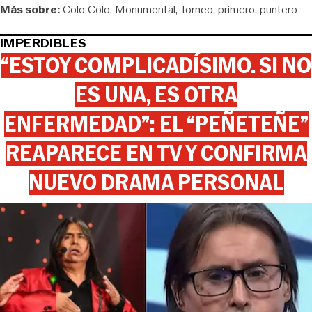
Más sobre:
Colo Colo
Monumental
Torneo
primero
puntero
IMPERDIBLES
“ESTOY COMPLICADÍSIMO. SI NO
ES UNA, ES OTRA
ENFERMEDAD”: EL “PEÑETEÑE”
REAPARECE EN TV Y CONFIRMA
NUEVO DRAMA PERSONAL