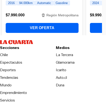
Secciones
Medios
Opens in new wind
Chile
La Tercera
Espectaculos
Glamorama
Opens in new window
Deportes
Icarito
Opens in new window
Tendencias
Auto.cl
Opens in new window
Mundo
Duna
Emprendimiento
Servicios