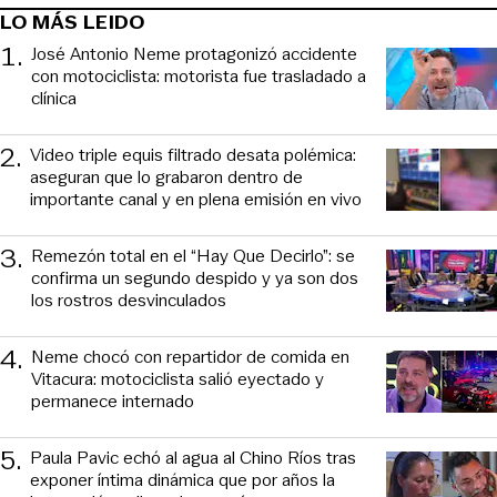
LO MÁS LEIDO
1
.
José Antonio Neme protagonizó accidente
con motociclista: motorista fue trasladado a
clínica
2
.
Video triple equis filtrado desata polémica:
aseguran que lo grabaron dentro de
importante canal y en plena emisión en vivo
3
.
Remezón total en el “Hay Que Decirlo”: se
confirma un segundo despido y ya son dos
los rostros desvinculados
4
.
Neme chocó con repartidor de comida en
Vitacura: motociclista salió eyectado y
permanece internado
5
.
Paula Pavic echó al agua al Chino Ríos tras
exponer íntima dinámica que por años la