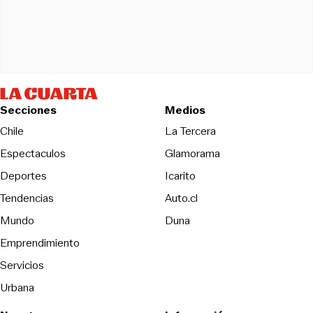
Secciones
Medios
Opens in new wind
Chile
La Tercera
Espectaculos
Glamorama
Opens in new window
Deportes
Icarito
Opens in new window
Tendencias
Auto.cl
Opens in new window
Mundo
Duna
Emprendimiento
Servicios
Urbana