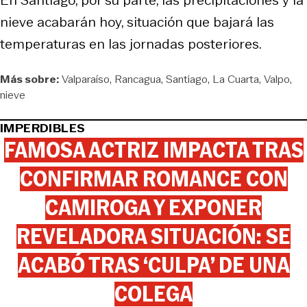
nieve acabarán hoy, situación que bajará las
temperaturas en las jornadas posteriores.
Más sobre:
Valparaíso
Rancagua
Santiago
La Cuarta
Valpo
nieve
IMPERDIBLES
FAMOSA ACTRIZ IMPACTA TRAS
CONFIRMAR ROMANCE CON
CAMIROGA Y EXPONER
REVELADORA SITUACIÓN: SE
ACABÓ TRAS ‘CULPA’ DE UNA
COLEGA