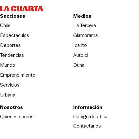
Secciones
Medios
Opens in new wind
Chile
La Tercera
Espectaculos
Glamorama
Opens in new window
Deportes
Icarito
Opens in new window
Tendencias
Auto.cl
Opens in new window
Mundo
Duna
Emprendimiento
Servicios
Urbana
Nosotros
Información
Opens in new
Quiénes somos
Código de etica
Contáctanos