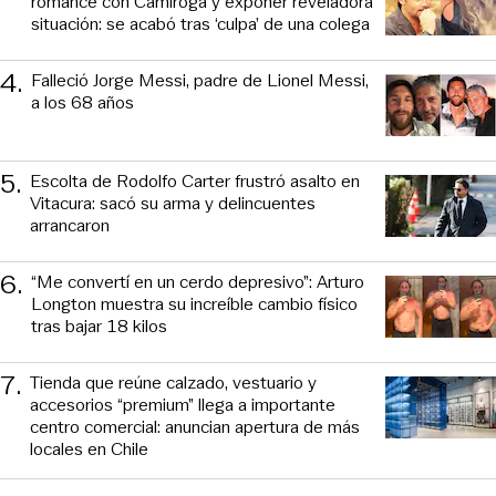
romance con Camiroga y exponer reveladora
situación: se acabó tras ‘culpa’ de una colega
4
.
Falleció Jorge Messi, padre de Lionel Messi,
a los 68 años
5
.
Escolta de Rodolfo Carter frustró asalto en
Vitacura: sacó su arma y delincuentes
arrancaron
6
.
“Me convertí en un cerdo depresivo”: Arturo
Longton muestra su increíble cambio físico
tras bajar 18 kilos
7
.
Tienda que reúne calzado, vestuario y
accesorios “premium” llega a importante
centro comercial: anuncian apertura de más
locales en Chile