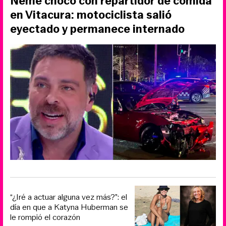
Neme chocó con repartidor de comida
en Vitacura: motociclista salió
eyectado y permanece internado
“¿Iré a actuar alguna vez más?”: el
día en que a Katyna Huberman se
le rompió el corazón