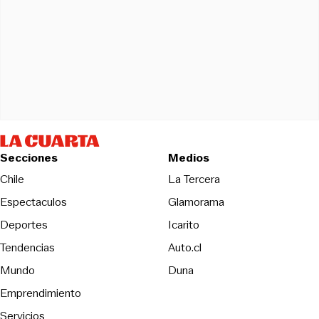
Secciones
Medios
Opens in new wind
Chile
La Tercera
Espectaculos
Glamorama
Opens in new window
Deportes
Icarito
Opens in new window
Tendencias
Auto.cl
Opens in new window
Mundo
Duna
Emprendimiento
Servicios