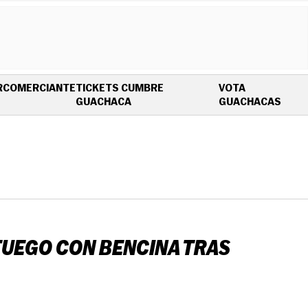
R
COMERCIANTE
TICKETS CUMBRE
VOTA
OPENS IN NEW WINDOW
OPEN
GUACHACA
GUACHACAS
 FUEGO CON BENCINA TRAS