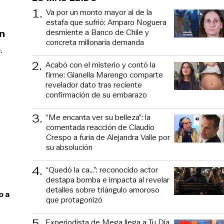
1
.
Va por un monto mayor al de la
estafa que sufrió: Amparo Noguera
desmiente a Banco de Chile y
on
concreta millonaria demanda
.
2
.
Acabó con el misterio y contó la
firme: Gianella Marengo comparte
revelador dato tras reciente
confirmación de su embarazo
3
.
“Me encanta ver su belleza”: la
comentada reacción de Claudio
Crespo a furia de Alejandra Valle por
su absolución
4
.
“Quedó la ca...”: reconocido actor
destapa bomba e impacta al revelar
detalles sobre triángulo amoroso
o a
que protagonizó
5
.
Experiodista de Mega llega a Tu Día