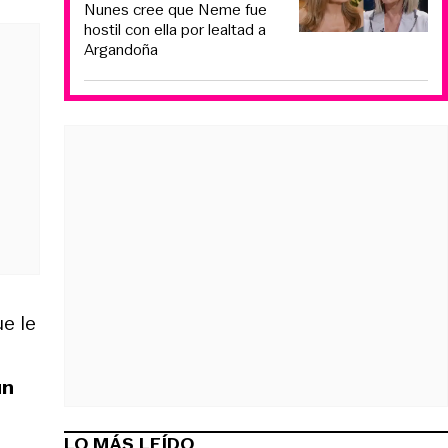
Nunes cree que Neme fue
hostil con ella por lealtad a
Argandoña
e le
un
LO MÁS LEÍDO