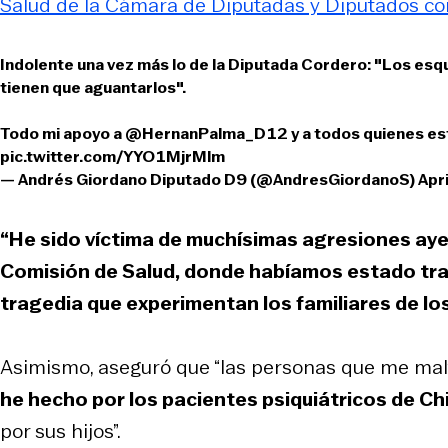
Salud de la Cámara de Diputadas y Diputados con
Indolente una vez más lo de la Diputada Cordero: "Los esqu
tienen que aguantarlos".
Todo mi apoyo a
@HernanPalma_D12
y a todos quienes es
pic.twitter.com/YYO1MjrMlm
— Andrés Giordano Diputado D9 (@AndresGiordanoS)
Apr
“He sido víctima de muchísimas agresiones ayer 
Comisión de Salud, donde habíamos estado trab
tragedia que experimentan los familiares de lo
Asimismo, aseguró que “las personas que me malt
he hecho por los pacientes psiquiátricos de Chi
por sus hijos”.