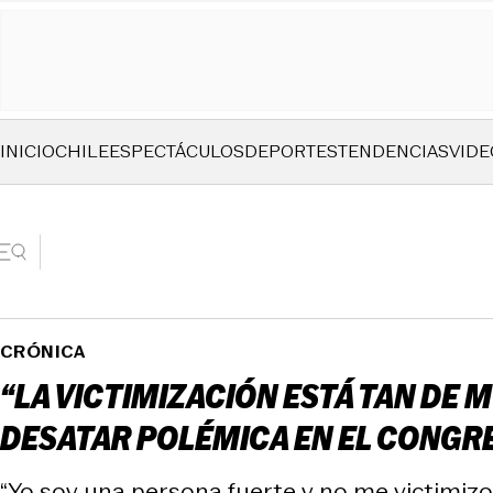
INICIO
CHILE
ESPECTÁCULOS
DEPORTES
TENDENCIAS
VIDE
CRÓNICA
“LA VICTIMIZACIÓN ESTÁ TAN DE 
DESATAR POLÉMICA EN EL CONGR
“Yo soy una persona fuerte y no me victimizo”