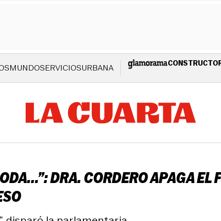
CONSTRUCTO
OS
MUNDO
SERVICIOS
URBANA
MODA...”: DRA. CORDERO APAGA EL
ESO
, disparó la parlamentaria.