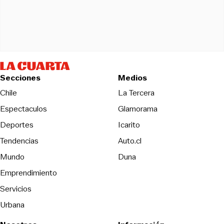
Secciones
Medios
Opens in new wind
Chile
La Tercera
Espectaculos
Glamorama
Opens in new window
Deportes
Icarito
Opens in new window
Tendencias
Auto.cl
Opens in new window
Mundo
Duna
Emprendimiento
Servicios
Urbana