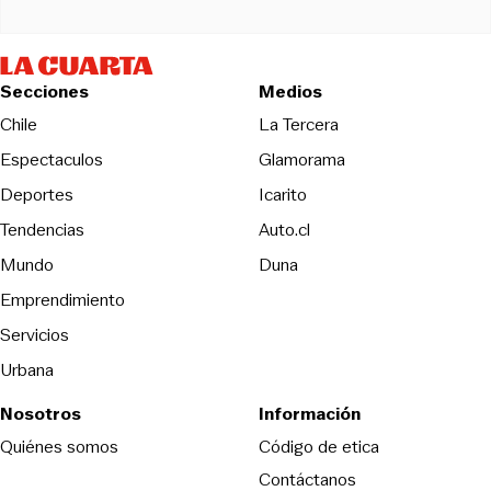
Secciones
Medios
Opens in new wind
Chile
La Tercera
Espectaculos
Glamorama
Opens in new window
Deportes
Icarito
Opens in new window
Tendencias
Auto.cl
Opens in new window
Mundo
Duna
Emprendimiento
Servicios
Urbana
Nosotros
Información
Opens in new
Quiénes somos
Código de etica
Contáctanos