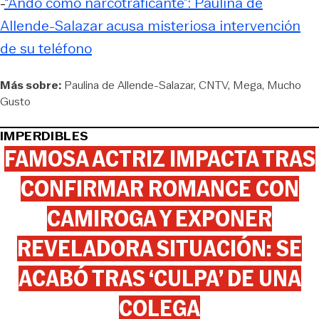
-
“Ando como narcotraficante”: Paulina de
Allende-Salazar acusa misteriosa intervención
de su teléfono
Más sobre:
Paulina de Allende-Salazar
CNTV
Mega
Mucho
Gusto
IMPERDIBLES
FAMOSA ACTRIZ IMPACTA TRAS
CONFIRMAR ROMANCE CON
CAMIROGA Y EXPONER
REVELADORA SITUACIÓN: SE
ACABÓ TRAS ‘CULPA’ DE UNA
COLEGA