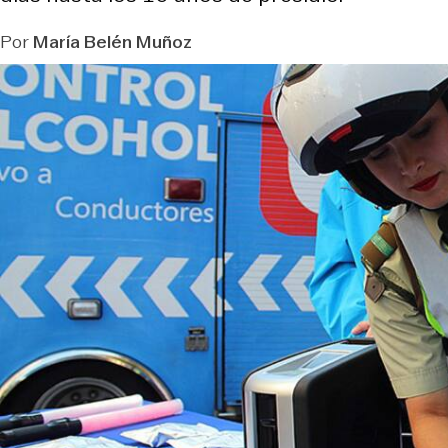
Por
María Belén Muñoz