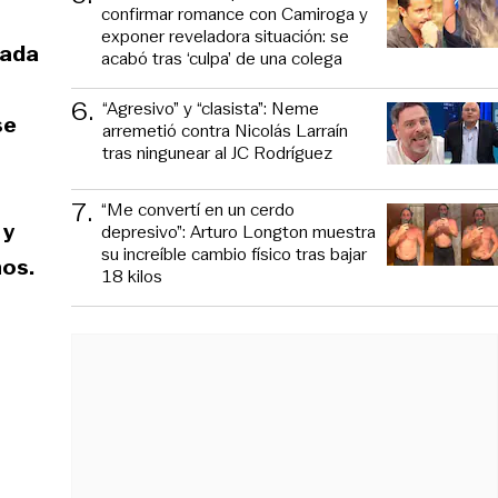
confirmar romance con Camiroga y
exponer reveladora situación: se
nada
acabó tras ‘culpa’ de una colega
6
.
“Agresivo” y “clasista”: Neme
se
arremetió contra Nicolás Larraín
tras ningunear al JC Rodríguez
7
.
“Me convertí en un cerdo
 y
depresivo”: Arturo Longton muestra
su increíble cambio físico tras bajar
hos.
18 kilos