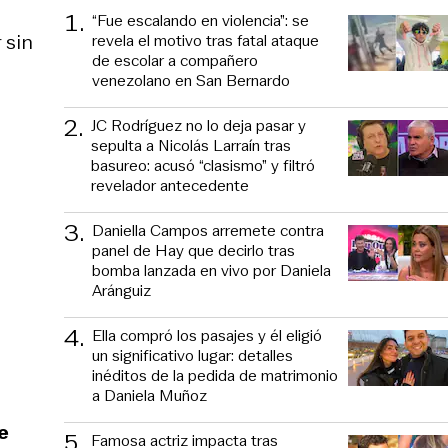
1
.
“Fue escalando en violencia”: se
 sin
revela el motivo tras fatal ataque
de escolar a compañero
venezolano en San Bernardo
2
.
JC Rodríguez no lo deja pasar y
sepulta a Nicolás Larraín tras
basureo: acusó “clasismo” y filtró
revelador antecedente
3
.
Daniella Campos arremete contra
panel de Hay que decirlo tras
bomba lanzada en vivo por Daniela
Aránguiz
4
.
Ella compró los pasajes y él eligió
un significativo lugar: detalles
inéditos de la pedida de matrimonio
a Daniela Muñoz
e
5
.
Famosa actriz impacta tras