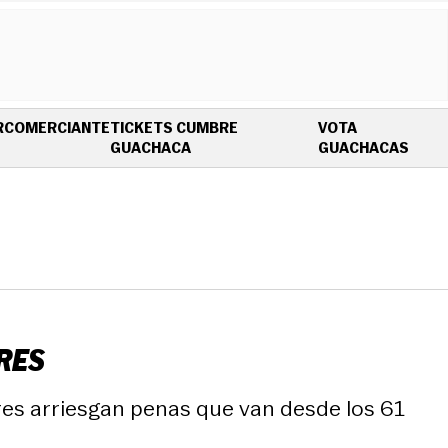
R
COMERCIANTE
TICKETS CUMBRE
VOTA
OPENS IN NEW WINDOW
OPEN
GUACHACA
GUACHACAS
RES
es arriesgan penas que van desde los 61