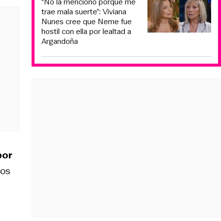
“No la menciono porque me
trae mala suerte”: Viviana
Nunes cree que Neme fue
hostil con ella por lealtad a
Argandoña
por
dos