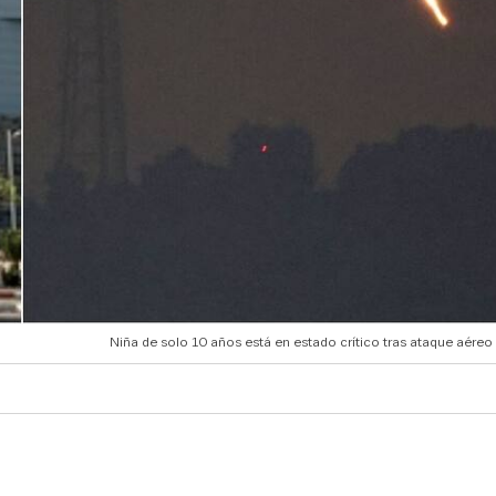
Niña de solo 10 años está en estado crítico tras ataque aéreo 