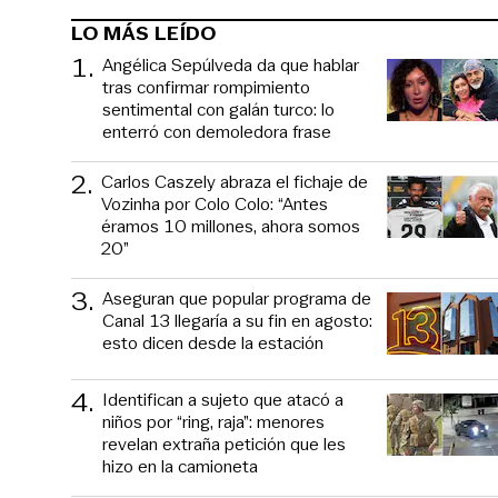
LO MÁS LEÍDO
1
.
Angélica Sepúlveda da que hablar
tras confirmar rompimiento
sentimental con galán turco: lo
enterró con demoledora frase
2
.
Carlos Caszely abraza el fichaje de
Vozinha por Colo Colo: “Antes
éramos 10 millones, ahora somos
20”
3
.
Aseguran que popular programa de
Canal 13 llegaría a su fin en agosto:
esto dicen desde la estación
4
.
Identifican a sujeto que atacó a
niños por “ring, raja”: menores
revelan extraña petición que les
hizo en la camioneta