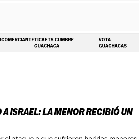
R
COMERCIANTE
TICKETS CUMBRE
VOTA
OPENS IN NEW WINDOW
OPEN
GUACHACA
GUACHACAS
 A ISRAEL: LA MENOR RECIBIÓ UN
r el ataque o que sufrieron heridas menores