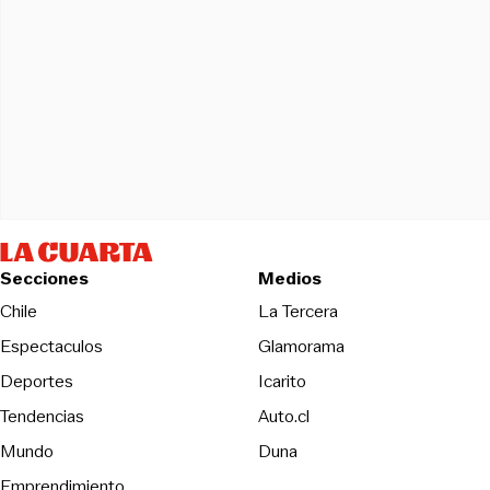
Secciones
Medios
Opens in new wind
Chile
La Tercera
Espectaculos
Glamorama
Opens in new window
Deportes
Icarito
Opens in new window
Tendencias
Auto.cl
Opens in new window
Mundo
Duna
Emprendimiento