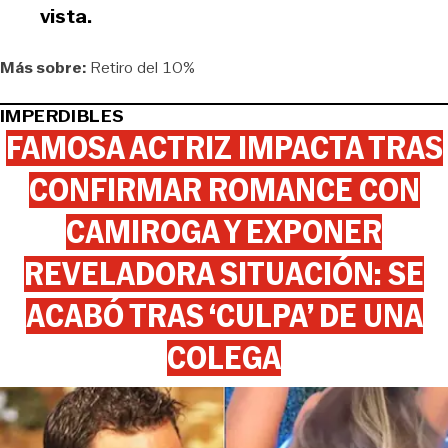
vista.
Más sobre:
Retiro del 10%
IMPERDIBLES
FAMOSA ACTRIZ IMPACTA TRAS
CONFIRMAR ROMANCE CON
CAMIROGA Y EXPONER
REVELADORA SITUACIÓN: SE
ACABÓ TRAS ‘CULPA’ DE UNA
COLEGA