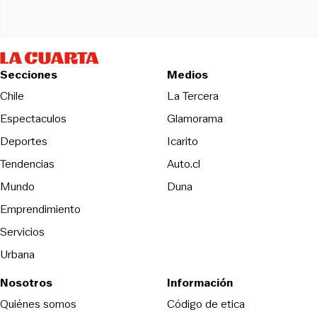
Secciones
Medios
Opens in new wind
Chile
La Tercera
Espectaculos
Glamorama
Opens in new window
Deportes
Icarito
Opens in new window
Tendencias
Auto.cl
Opens in new window
Mundo
Duna
Emprendimiento
Servicios
Urbana
Nosotros
Información
Opens in new
Quiénes somos
Código de etica