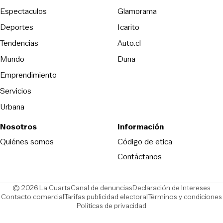
Espectaculos
Glamorama
Opens in new window
Deportes
Icarito
Opens in new window
Tendencias
Auto.cl
Opens in new window
Mundo
Duna
Emprendimiento
Servicios
Urbana
Nosotros
Información
Opens in new
Quiénes somos
Código de etica
Contáctanos
Opens in new window
Ope
© 2026 La Cuarta
Canal de denuncias
Declaración de Intereses
Opens in new window
Opens in new window
Contacto comercial
Tarifas publicidad electoral
Términos y condiciones
Políticas de privacidad