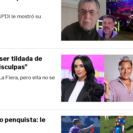
exPDI le mostró su
ser tildada de
isculpas”
a Fiera, pero ella no se
co penquista: le