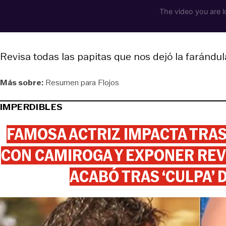
Revisa todas las papitas que nos dejó la farándu
Más sobre:
Resumen para Flojos
IMPERDIBLES
FAMOSA ACTRIZ IMPACTA TR
CON CAMIROGA Y EXPONER REV
ACABÓ TRAS ‘CULPA’ 