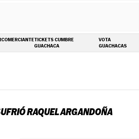
R
COMERCIANTE
TICKETS CUMBRE
VOTA
OPENS IN NEW WINDOW
OPEN
GUACHACA
GUACHACAS
SUFRIÓ RAQUEL ARGANDOÑA