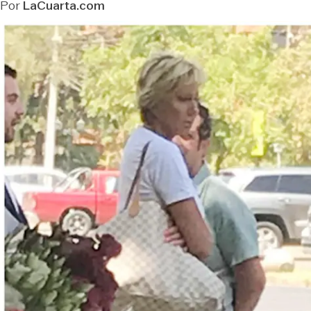
Por
LaCuarta.com