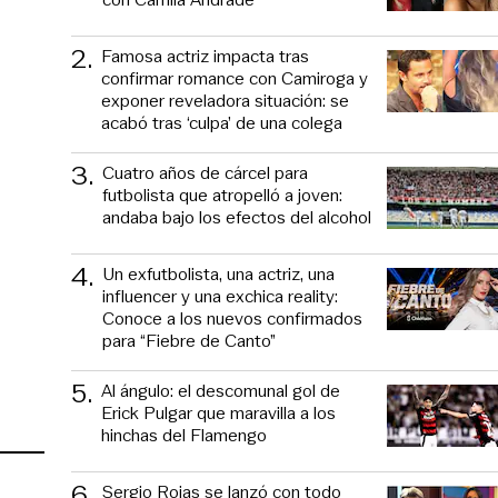
2
.
Famosa actriz impacta tras
confirmar romance con Camiroga y
exponer reveladora situación: se
acabó tras ‘culpa’ de una colega
3
.
Cuatro años de cárcel para
futbolista que atropelló a joven:
andaba bajo los efectos del alcohol
4
.
Un exfutbolista, una actriz, una
influencer y una exchica reality:
Conoce a los nuevos confirmados
para “Fiebre de Canto”
5
.
Al ángulo: el descomunal gol de
Erick Pulgar que maravilla a los
hinchas del Flamengo
6
.
Sergio Rojas se lanzó con todo