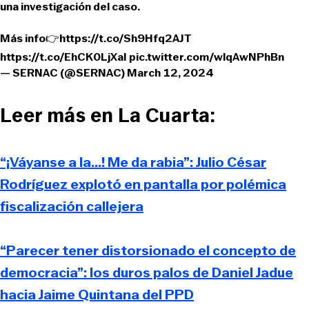
una investigación del caso.
Más info👉
https://t.co/Sh9Hfq2AJT
https://t.co/EhCK0LjXaI
pic.twitter.com/wlqAwNPhBn
— SERNAC (@SERNAC)
March 12, 2024
Leer más en La Cuarta:
“¡Váyanse a la...! Me da rabia”: Julio César
Rodríguez explotó en pantalla por polémica
fiscalización callejera
“Parecer tener distorsionado el concepto de
democracia”: los duros palos de Daniel Jadue
hacia Jaime Quintana del PPD