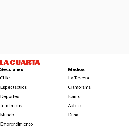
Secciones
Medios
Opens in new wind
Chile
La Tercera
Espectaculos
Glamorama
Opens in new window
Deportes
Icarito
Opens in new window
Tendencias
Auto.cl
Opens in new window
Mundo
Duna
Emprendimiento