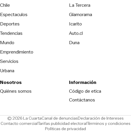
Opens in new wind
Chile
La Tercera
Espectaculos
Glamorama
Opens in new window
Deportes
Icarito
Opens in new window
Tendencias
Auto.cl
Opens in new window
Mundo
Duna
Emprendimiento
Servicios
Urbana
Nosotros
Información
Opens in new
Quiénes somos
Código de etica
Contáctanos
Opens in new window
Ope
© 2026 La Cuarta
Canal de denuncias
Declaración de Intereses
Opens in new window
Opens in new window
Contacto comercial
Tarifas publicidad electoral
Términos y condiciones
Políticas de privacidad