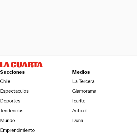
Secciones
Medios
Opens in new wind
Chile
La Tercera
Espectaculos
Glamorama
Opens in new window
Deportes
Icarito
Opens in new window
Tendencias
Auto.cl
Opens in new window
Mundo
Duna
Emprendimiento