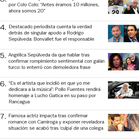
por Colo Colo: “Antes éramos 10 millones,
ahora somos 20”
4
.
Destacado periodista cuenta la verdad
detrás de singular apodo a Rodrigo
Sepúlveda: Bonvallet fue el responsable
5
.
Angélica Sepúlveda da que hablar tras
confirmar rompimiento sentimental con galán
turco: lo enterró con demoledora frase
6
.
“Es el artista que incidió en que yo me
dedicara a la música”: Pollo Fuentes rendirá
homenaje a Lucho Gatica en su paso por
Rancagua
7
.
Famosa actriz impacta tras confirmar
romance con Camiroga y exponer reveladora
situación: se acabó tras ‘culpa’ de una colega