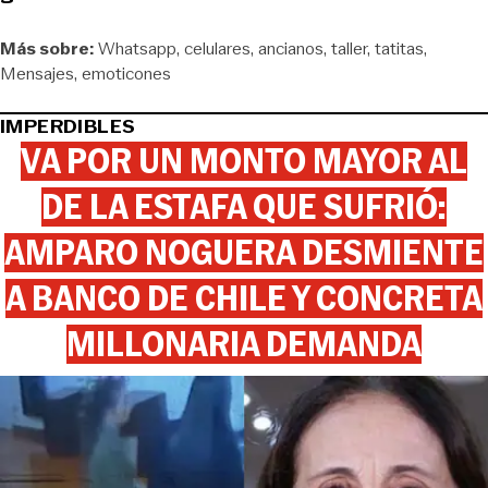
Más sobre:
Whatsapp
celulares
ancianos
taller
tatitas
Mensajes
emoticones
IMPERDIBLES
VA POR UN MONTO MAYOR AL
DE LA ESTAFA QUE SUFRIÓ:
AMPARO NOGUERA DESMIENTE
A BANCO DE CHILE Y CONCRETA
MILLONARIA DEMANDA