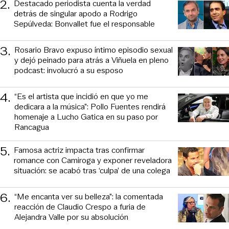
2
.
Destacado periodista cuenta la verdad
detrás de singular apodo a Rodrigo
Sepúlveda: Bonvallet fue el responsable
3
.
Rosario Bravo expuso íntimo episodio sexual
y dejó peinado para atrás a Viñuela en pleno
podcast: involucró a su esposo
4
.
“Es el artista que incidió en que yo me
dedicara a la música”: Pollo Fuentes rendirá
homenaje a Lucho Gatica en su paso por
Rancagua
5
.
Famosa actriz impacta tras confirmar
romance con Camiroga y exponer reveladora
situación: se acabó tras ‘culpa’ de una colega
6
.
“Me encanta ver su belleza”: la comentada
reacción de Claudio Crespo a furia de
Alejandra Valle por su absolución